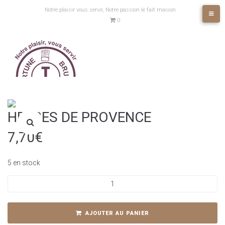
Aller
Notre plaisir vous servir, Notre passion le fait maison
au
0
contenu
HERBES DE PROVENCE
7,70
€
5 en stock
quantité
de
HERBES
DE
AJOUTER AU PANIER
PROVENCE