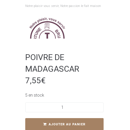
Aller
Notre plaisir vous servir, Notre passion le fait maison
au
contenu
POIVRE DE
MADAGASCAR
7,55
€
5 en stock
quantité
de
POIVRE
DE
AJOUTER AU PANIER