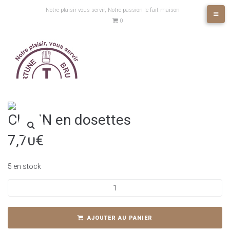
Aller
Notre plaisir vous servir, Notre passion le fait maison
au
0
contenu
CUMIN en dosettes
7,70
€
5 en stock
quantité
de
CUMIN
en
AJOUTER AU PANIER
dosettes