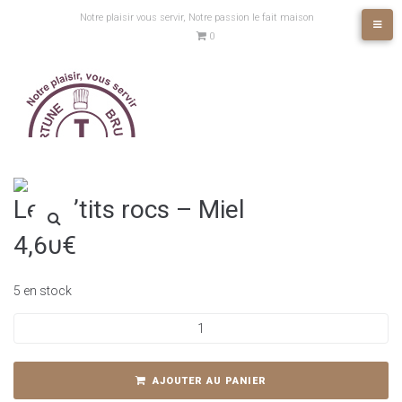
Aller
Notre plaisir vous servir, Notre passion le fait maison
au
0
contenu
Les p’tits rocs – Miel
4,60
€
5 en stock
quantité
de
Les
p'tits
AJOUTER AU PANIER
rocs