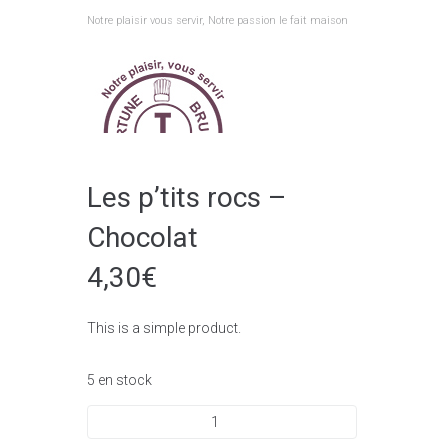
Aller
Notre plaisir vous servir, Notre passion le fait maison
au
contenu
Les p’tits rocs –
Chocolat
4,30
€
This is a simple product.
5 en stock
quantité
de