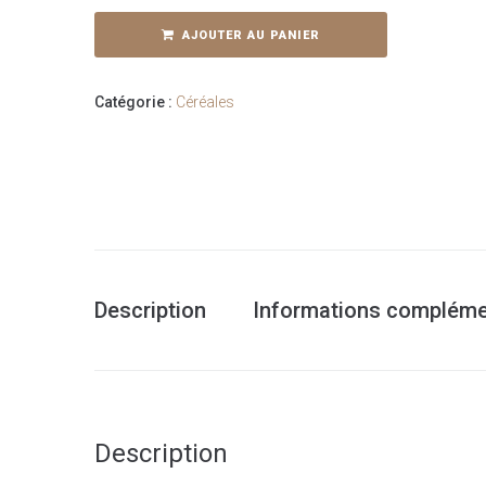
Les
p'tits
AJOUTER AU PANIER
rocs
-
Catégorie :
Céréales
Chocolat
Description
Informations compléme
Description