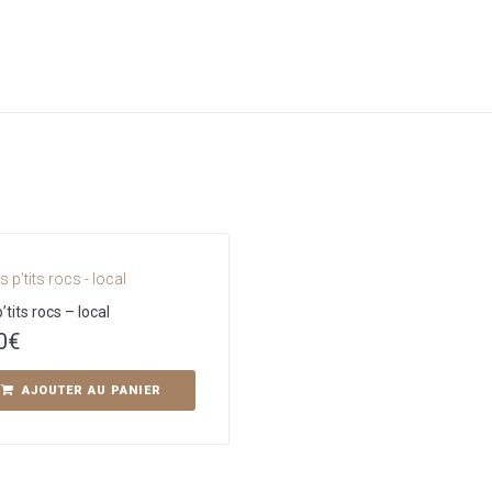
’tits rocs – local
0
€
AJOUTER AU PANIER